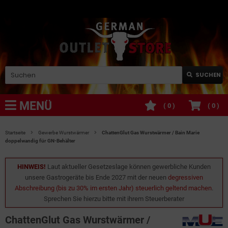
SUCHEN
MENÜ
(
0
)
(
0
)
Startseite
Gewerbe Wurstwärmer
ChattenGlut Gas Wurstwärmer / Bain Marie
doppelwandig für GN-Behälter
HINWEIS!
Laut aktueller Gesetzeslage können gewerbliche Kunden
unsere Gastrogeräte bis Ende 2027 mit der neuen
degressiven
Abschreibung (bis zu 30% im ersten Jahr) steuerlich geltend machen
.
Sprechen Sie hierzu bitte mit ihrem Steuerberater
ChattenGlut Gas Wurstwärmer /