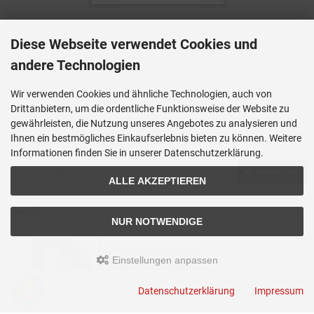
Diese Webseite verwendet Cookies und
Anmelden
andere Technologien
E-Mail-Adresse:
Wir verwenden Cookies und ähnliche Technologien, auch von
Drittanbietern, um die ordentliche Funktionsweise der Website zu
Passwort:
gewährleisten, die Nutzung unseres Angebotes zu analysieren und
Ihnen ein bestmögliches Einkaufserlebnis bieten zu können. Weitere
Informationen finden Sie in unserer Datenschutzerklärung.
Passwort vergessen?
ANMELDEN
ALLE AKZEPTIEREN
Kontakt
NUR NOTWENDIGE
Einstellungen anpassen
Datenschutzerklärung
Impressum
JUERGEN DROSS PROFESSIONAL SERVICES GmbH