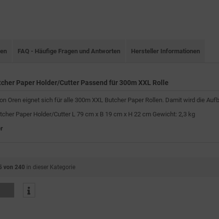
nen
FAQ - Häufige Fragen und Antworten
Hersteller Informationen
tcher Paper Holder/Cutter Passend für 300m XXL Rolle
on Oren eignet sich für alle 300m XXL Butcher Paper Rollen. Damit wird die Au
tcher Paper Holder/Cutter L 79 cm x B 19 cm x H 22 cm Gewicht: 2,3 kg
r
5 von 240
in dieser Kategorie