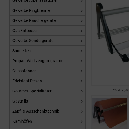
Gewerbe Arbeitsstationen
Gewerbe Ringbrenner
Gewerbe Räuchergeräte
Gas Fritteusen
Gewerbe Sondergeräte
Sonderteile
Propan-Werkzeugprogramm
Gusspfannen
Edelstahl-Design
Gourmet-Spezialitäten
Für eine grö
Gasgrills
Zapf- & Ausschanktechnik
Kaminöfen