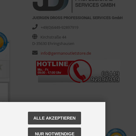
JUERGEN DROSS PROFESSIONAL SERVICES GmbH
+49(0)6449-92897919
Kirchstraße 44
D-35630 Ehringshausen
info@germanoutletstore.de
ALLE AKZEPTIEREN
NUR NOTWENDIGE