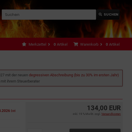
SUCHEN
Merkzettel
0
Artikel
Warenkorb
0
Artikel
027 mit der neuen
degressiven Abschreibung (bis zu 30% im ersten Jahr)
e mit ihrem Steuerberater
134,00 EUR
8.2026
bei
inkl. 19 % MwSt. zzgl.
Versandkosten