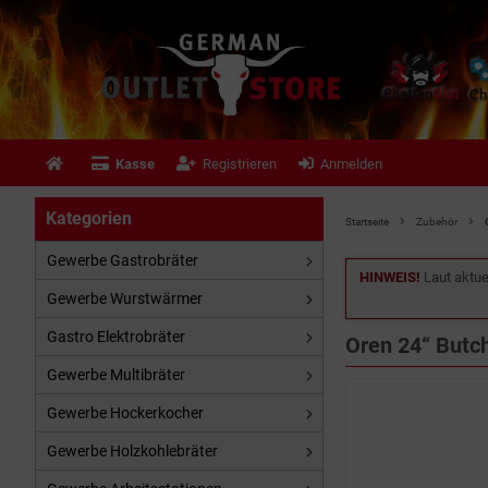
Kasse
Registrieren
Anmelden
Kategorien
Startseite
Zubehör
Gewerbe Gastrobräter
HINWEIS!
Laut aktue
Gewerbe Wurstwärmer
Gastro Elektrobräter
Oren 24“ Butc
Gewerbe Multibräter
Gewerbe Hockerkocher
Gewerbe Holzkohlebräter