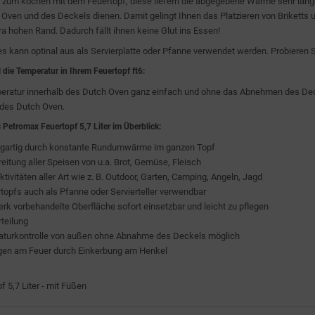
s zum kochen mit dem Feuertopf, diese liefern die abgegebene Wärme sehr lange
 Oven und des Deckels dienen. Damit gelingt Ihnen das Platzieren von Briketts 
a hohen Rand. Dadurch fällt ihnen keine Glut ins Essen!
s kann optinal aus als Servierplatte oder Pfanne verwendet werden. Probieren S
die Temperatur in Ihrem Feuertopf ft6:
ratur innerhalb des Dutch Oven ganz einfach und ohne das Abnehmen des Decke
des Dutch Oven.
 Petromax Feuertopf 5,7 Liter im Überblick:
gartig durch konstante Rundumwärme im ganzen Topf
itung aller Speisen von u.a. Brot, Gemüse, Fleisch
aktivitäten aller Art wie z. B. Outdoor, Garten, Camping, Angeln, Jagd
topfs auch als Pfanne oder Servierteller verwendbar
rk vorbehandelte Oberfläche sofort einsetzbar und leicht zu pflegen
teilung
aturkontrolle von außen ohne Abnahme des Deckels möglich
gen am Feuer durch Einkerbung am Henkel
 5,7 Liter - mit Füßen