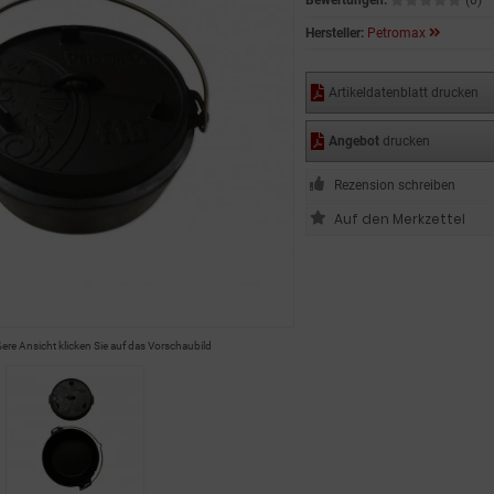
Bewertungen:
(0)
Hersteller:
Petromax
Artikeldatenblatt drucken
Angebot
drucken
Rezension schreiben
ßere Ansicht klicken Sie auf das Vorschaubild