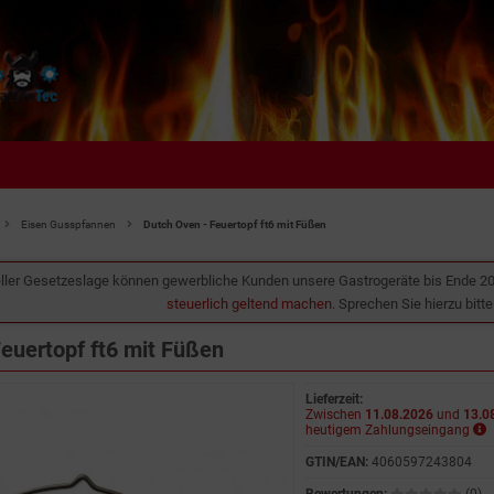
Eisen Gusspfannen
Dutch Oven - Feuertopf ft6 mit Füßen
ller Gesetzeslage können gewerbliche Kunden unsere Gastrogeräte bis Ende 2
steuerlich geltend machen
. Sprechen Sie hierzu bitt
euertopf ft6 mit Füßen
Lieferzeit:
Zwischen
11.08.2026
und
13.0
heutigem Zahlungseingang
GTIN/EAN:
4060597243804