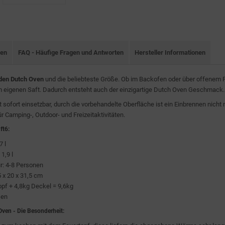
nen
FAQ - Häufige Fragen und Antworten
Hersteller Informationen
 den Dutch Oven
und die beliebteste Größe. Ob im Backofen oder über offenem F
eigenen Saft. Dadurch entsteht auch der einzigartige Dutch Oven Geschmack.
 sofort einsetzbar, durch die vorbehandelte Oberfläche ist ein Einbrennen nicht
ür Camping-, Outdoor- und Freizeitaktivitäten.
n
ft6
:
7 l
 1,9 l
ür: 4-8 Personen
x 20 x 31,5 cm
opf + 4,8kg Deckel = 9,6kg
sen
Oven - Die Besonderheit: