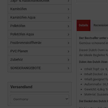
Zapf- & Ausschanktechnik
Kaminöfen
Kaminöfen Aqua
Details
Rezensio
Pelletöfen
Pelletöfen Aqua
Der Bestseller unter
Festbrennstoffherde
Gemüse schonend im 
Dieser Dutch Oven ist
PVC Planen
der ideale Begleiter f
Zubehör
Daten des Dutch Ove
SONDERANGEBOTE
Inhalt Topf: ca. 5,
Inhalt Deckel: ca.
Inhalt geeignet f
Außenmaße: 36,5 
Versandland
Gewicht: 4,8kg T
Material: Gussei
Der Deckel des Dutch 