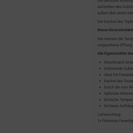
Sie benutzen Brikett
Aufstellen des Dutch
außen über einen extr
Der Deckel des Topfe
Messe Sie komfortabel 
Sie messen die Tempe
vorgesehene Öffung 
Alle Eigenschaften des
Geschmack einzi
Schonende Zubere
Ideal für Freizeit
Deckel des Feuer
Durch die vom We
Optimale Hitzever
Einfache Temper
Sicheres Aufhän
Lieferumfang:
1x Petromax Feuertopf