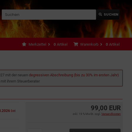
SUCHEN
Merkzettel
0
Artikel
Warenkorb
0
Artikel
027 mit der neuen
degressiven Abschreibung (bis zu 30% im ersten Jahr)
e mit ihrem Steuerberater
99,00 EUR
8.2026
bei
inkl. 19 % MwSt. zzgl.
Versandkosten