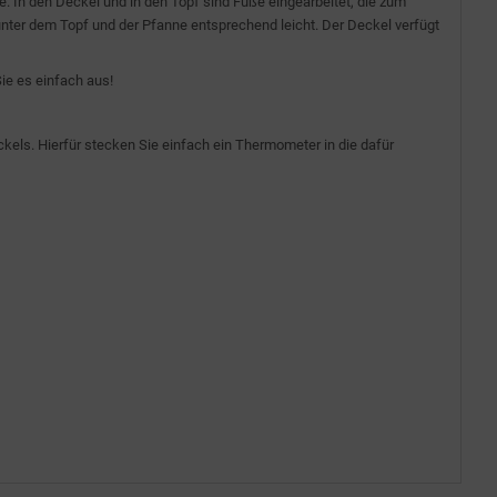
. In den Deckel und in den Topf sind Füße eingearbeitet, die zum
unter dem Topf und der Pfanne entsprechend leicht. Der Deckel verfügt
ie es einfach aus!
ls. Hierfür stecken Sie einfach ein Thermometer in die dafür