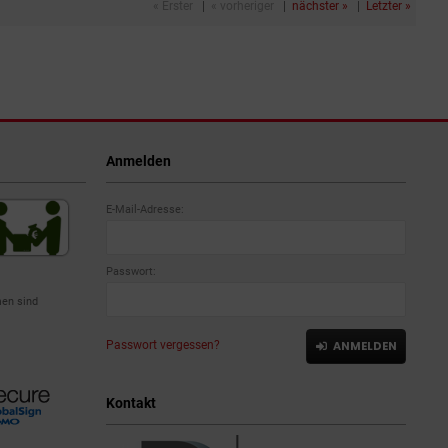
« Erster
|
« vorheriger
|
nächster »
|
Letzter »
Anmelden
E-Mail-Adresse:
Passwort:
en sind
Passwort vergessen?
ANMELDEN
Kontakt