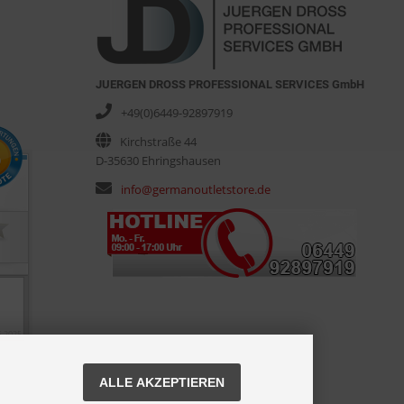
JUERGEN DROSS PROFESSIONAL SERVICES GmbH
+49(0)6449-92897919
Kirchstraße 44
D-35630 Ehringshausen
info@germanoutletstore.de
ALLE AKZEPTIEREN