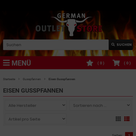
SUCHEN
MENÜ
(
0
)
(
0
)
Startseite
Gusspfannen
Eisen Gusspfannen
EISEN GUSSPFANNEN
Seiten:
1