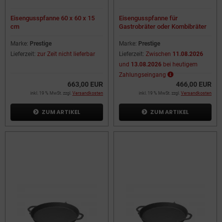
Eisengusspfanne 60 x 60 x 15
Eisengusspfanne für
cm
Gastrobräter oder Kombibräter
3-flammig
Marke:
Prestige
Marke:
Prestige
Lieferzeit:
zur Zeit nicht lieferbar
Lieferzeit:
Zwischen
11.08.2026
und
13.08.2026
bei heutigem
Zahlungseingang
663,00 EUR
466,00 EUR
inkl. 19 % MwSt. zzgl.
Versandkosten
inkl. 19 % MwSt. zzgl.
Versandkosten
ZUM ARTIKEL
ZUM ARTIKEL