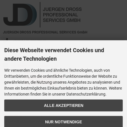
JUERGEN DROSS PROFESSIONAL SERVICES GmbH
+49(0)6449-92897919
Diese Webseite verwendet Cookies und
Kirchstraße 44
D-35630 Ehringshausen
andere Technologien
info@germanoutletstore.de
Wir verwenden Cookies und ähnliche Technologien, auch von
Drittanbietern, um die ordentliche Funktionsweise der Website zu
gewährleisten, die Nutzung unseres Angebotes zu analysieren und
Ihnen ein bestmögliches Einkaufserlebnis bieten zu können. Weitere
Informationen finden Sie in unserer Datenschutzerklärung.
ALLE AKZEPTIEREN
Dross.Blog
::
Der Blog der JUERGEN DROSS PROFESSIONAL SERVICES
GmbH mit aktuellen Informationen zu Technik - News - Infos - Terminen -
NUR NOTWENDIGE