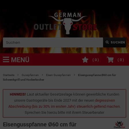
SUCHEN
MENÜ
(
0
)
(
0
)
Startseite
Gusspfannen
Eisen Gusspfannen
Eisengusspfanne Ø60 cm für
Schwenkgrill und Hockerkocher
HINWEIS!
Laut aktueller Gesetzeslage können gewerbliche Kunden
unsere Gastrogeräte bis Ende 2027 mit der neuen
degressiven
Abschreibung (bis zu 30% im ersten Jahr) steuerlich geltend machen
.
Sprechen Sie hierzu bitte mit ihrem Steuerberater
Eisengusspfanne Ø60 cm für