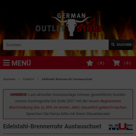
SUCHEN
MENÜ
(
0
)
(
0
)
Startseite
Zubehör
Edelstahl-Brennerrohr Austauschset
HINWEIS!
Laut aktueller Gesetzeslage können gewerbliche Kunden
unsere Gastrogeräte bis Ende 2027 mit der neuen
degressiven
Abschreibung (bis zu 30% im ersten Jahr) steuerlich geltend machen
.
Sprechen Sie hierzu bitte mit ihrem Steuerberater
Edelstahl-Brennerrohr Austauschset