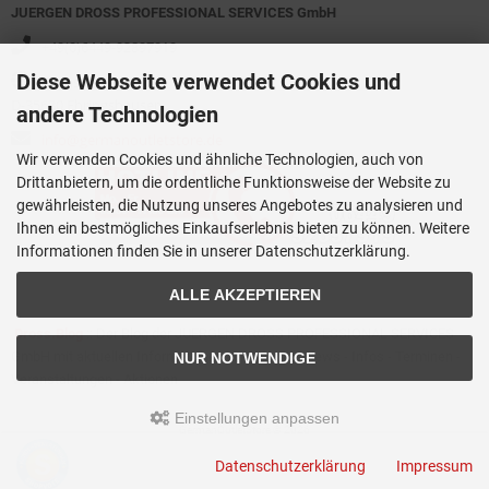
JUERGEN DROSS PROFESSIONAL SERVICES GmbH
+49(0)6449-92897919
Diese Webseite verwendet Cookies und
Kirchstraße 44
D-35630 Ehringshausen
andere Technologien
info@germanoutletstore.de
Wir verwenden Cookies und ähnliche Technologien, auch von
Drittanbietern, um die ordentliche Funktionsweise der Website zu
gewährleisten, die Nutzung unseres Angebotes zu analysieren und
Ihnen ein bestmögliches Einkaufserlebnis bieten zu können. Weitere
Informationen finden Sie in unserer Datenschutzerklärung.
ALLE AKZEPTIEREN
Dross.Blog
::
Der Blog der JUERGEN DROSS PROFESSIONAL SERVICES
GmbH mit aktuellen Informationen zu Technik - News - Infos - Terminen -
NUR NOTWENDIGE
Veranstaltungen - Aktionen
Einstellungen anpassen
GermanOutletStore © 2026
Template © 2009-2026 by
mod
ified eCommerce Shopsoftware
Datenschutzerklärung
Impressum
mod
ified eCommerce Shopsoftware © 2009-2026