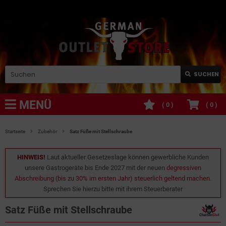
SUCHEN
MENÜ
(
0
)
(
0
)
Startseite
Zubehör
Satz Füße mit Stellschraube
HINWEIS!
Laut aktueller Gesetzeslage können gewerbliche Kunden
unsere Gastrogeräte bis Ende 2027 mit der neuen
degressiven
Abschreibung (bis zu 30% im ersten Jahr) steuerlich geltend machen
.
Sprechen Sie hierzu bitte mit ihrem Steuerberater
Satz Füße mit Stellschraube