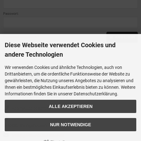
Passwort:
Passwort vergessen?
ANMELDEN
Diese Webseite verwendet Cookies und
andere Technologien
Kontakt
Wir verwenden Cookies und ähnliche Technologien, auch von
Drittanbietern, um die ordentliche Funktionsweise der Website zu
gewährleisten, die Nutzung unseres Angebotes zu analysieren und
Ihnen ein bestmögliches Einkaufserlebnis bieten zu können. Weitere
Informationen finden Sie in unserer Datenschutzerklärung.
JUERGEN DROSS PROFESSIONAL SERVICES GmbH
ALLE AKZEPTIEREN
+49(0)6449-92897919
Kirchstraße 44
NUR NOTWENDIGE
D-35630 Ehringshausen
info@germanoutletstore.de