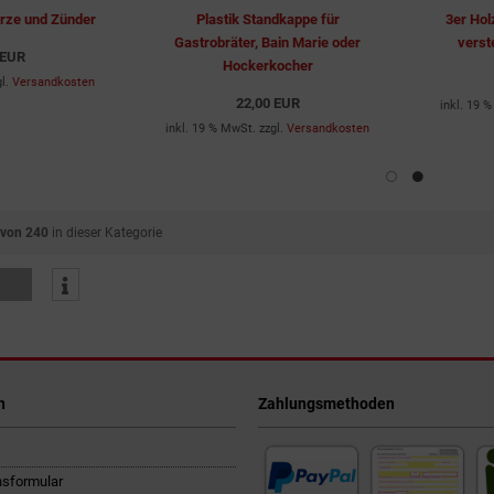
rze und Zünder
Plastik Standkappe für
3er Hol
Gastrobräter, Bain Marie oder
verst
 EUR
Hockerkocher
gl.
Versandkosten
22,00 EUR
inkl. 19 
inkl. 19 % MwSt. zzgl.
Versandkosten
 von 240
in dieser Kategorie
n
Zahlungsmethoden
nsformular