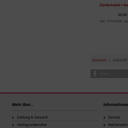
Kugel für Griffende am
Zünderkabel + Ke
für
Holzkohlebräter
40,00
18,00 EUR
inkl. 19 % MwSt. zz
inkl. 19 % MwSt. zzgl.
Versandkosten
dkosten
9,00 EUR pro Stück
Übersicht
| Artikel
97
teilen
Mehr über...
Informatione
Zahlung & Versand
Service
Vertrag widerrufen
Reklamatio