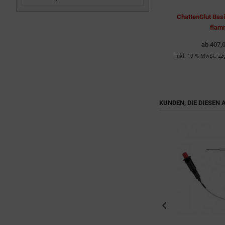
10 KW
Hockerkocher HK2010E 14 KW
ChattenGlut Basi
Flüssiggas
flam
ab
320,00 EUR
ab
407,
dkosten
inkl. 19 % MwSt. zzgl.
Versandkosten
inkl. 19 % MwSt. zz
KUNDEN, DIE DIESEN