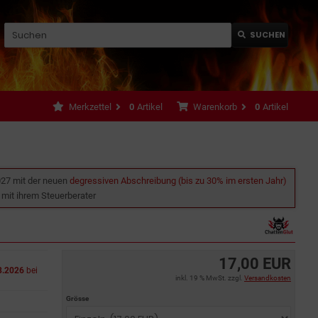
SUCHEN
Merkzettel
0
Artikel
Warenkorb
0
Artikel
027 mit der neuen
degressiven Abschreibung (bis zu 30% im ersten Jahr)
e mit ihrem Steuerberater
17,00 EUR
8.2026
bei
inkl. 19 % MwSt. zzgl.
Versandkosten
Grösse