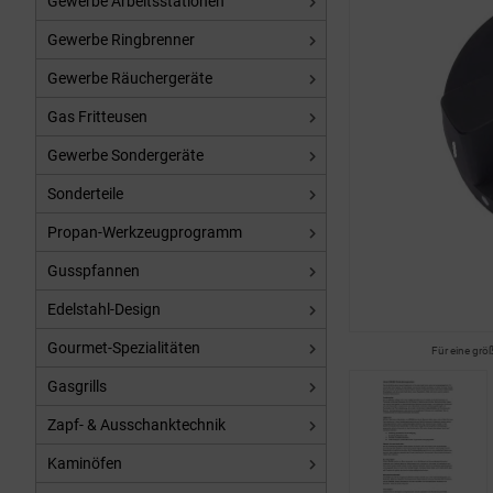
Gewerbe Arbeitsstationen
Gewerbe Ringbrenner
Gewerbe Räuchergeräte
Gas Fritteusen
Gewerbe Sondergeräte
Sonderteile
Propan-Werkzeugprogramm
Gusspfannen
Edelstahl-Design
Gourmet-Spezialitäten
Für eine grö
Gasgrills
Zapf- & Ausschanktechnik
Kaminöfen