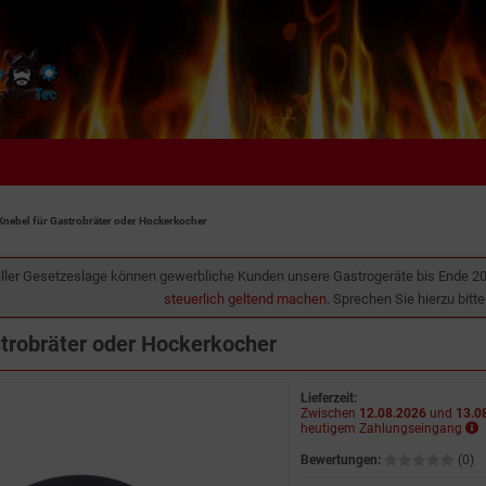
Knebel für Gastrobräter oder Hockerkocher
ller Gesetzeslage können gewerbliche Kunden unsere Gastrogeräte bis Ende 2
steuerlich geltend machen
. Sprechen Sie hierzu bitt
strobräter oder Hockerkocher
Lieferzeit:
Zwischen
12.08.2026
und
13.0
heutigem Zahlungseingang
Bewertungen:
(0)